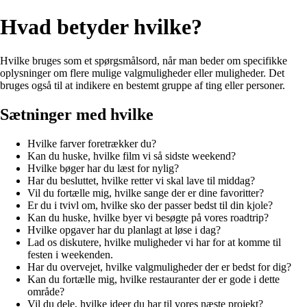
Hvad betyder hvilke?
Hvilke bruges som et spørgsmålsord, når man beder om specifikke
oplysninger om flere mulige valgmuligheder eller muligheder. Det
bruges også til at indikere en bestemt gruppe af ting eller personer.
Sætninger med hvilke
Hvilke farver foretrækker du?
Kan du huske, hvilke film vi så sidste weekend?
Hvilke bøger har du læst for nylig?
Har du besluttet, hvilke retter vi skal lave til middag?
Vil du fortælle mig, hvilke sange der er dine favoritter?
Er du i tvivl om, hvilke sko der passer bedst til din kjole?
Kan du huske, hvilke byer vi besøgte på vores roadtrip?
Hvilke opgaver har du planlagt at løse i dag?
Lad os diskutere, hvilke muligheder vi har for at komme til
festen i weekenden.
Har du overvejet, hvilke valgmuligheder der er bedst for dig?
Kan du fortælle mig, hvilke restauranter der er gode i dette
område?
Vil du dele, hvilke ideer du har til vores næste projekt?