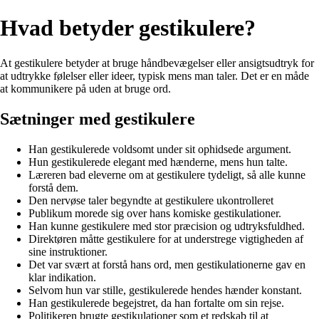
Hvad betyder gestikulere?
At gestikulere betyder at bruge håndbevægelser eller ansigtsudtryk for
at udtrykke følelser eller ideer, typisk mens man taler. Det er en måde
at kommunikere på uden at bruge ord.
Sætninger med gestikulere
Han gestikulerede voldsomt under sit ophidsede argument.
Hun gestikulerede elegant med hænderne, mens hun talte.
Læreren bad eleverne om at gestikulere tydeligt, så alle kunne
forstå dem.
Den nervøse taler begyndte at gestikulere ukontrolleret
Publikum morede sig over hans komiske gestikulationer.
Han kunne gestikulere med stor præcision og udtryksfuldhed.
Direktøren måtte gestikulere for at understrege vigtigheden af
sine instruktioner.
Det var svært at forstå hans ord, men gestikulationerne gav en
klar indikation.
Selvom hun var stille, gestikulerede hendes hænder konstant.
Han gestikulerede begejstret, da han fortalte om sin rejse.
Politikeren brugte gestikulationer som et redskab til at