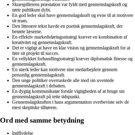
Skuespillerens præstation var fyldt med gennemslagskraft og
rørte publikum dybt.
En god leder skal have gennemslagskraft og evne til at motivere
sit team.
Den litterære tekst havde en poetisk gennemslagskraft, der
berørte læserne.
En effektiv markedsføringsstrategi kræver en kombination af
kreativitet og gennemslagskraft.
Det er vigtigt at have en klar vision og gennemslagskraft for at
føre sit projekt til succes.
En vellykket forhandlingsstrategi kræver diplomatisk finesse og
gennemslagskraft.
En stærk leder kan motivere sine medarbejdere gennem
personlig gennemslagskraft.
Den unge politiker overraskede alle med sin uventede
gennemslagskraft i debatten.
En dygtig kommunikatør forstår vigtigheden af at bruge sin
gennemslagskraft på rette tidspunkt.
Gennemslagskraften i hans argumentation overbeviste selv de
mest skeptiske tilhørere.
Ord med samme betydning
Indflydelse