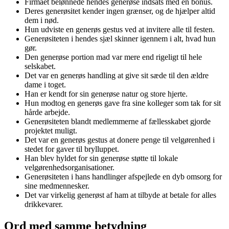
Firmaet belønnede hendes generøse indsats med en bonus.
Deres generøsitet kender ingen grænser, og de hjælper altid
dem i nød.
Hun udviste en generøs gestus ved at invitere alle til festen.
Generøsiteten i hendes sjæl skinner igennem i alt, hvad hun
gør.
Den generøse portion mad var mere end rigeligt til hele
selskabet.
Det var en generøs handling at give sit sæde til den ældre
dame i toget.
Han er kendt for sin generøse natur og store hjerte.
Hun modtog en generøs gave fra sine kolleger som tak for sit
hårde arbejde.
Generøsiteten blandt medlemmerne af fællesskabet gjorde
projektet muligt.
Det var en generøs gestus at donere penge til velgørenhed i
stedet for gaver til brylluppet.
Han blev hyldet for sin generøse støtte til lokale
velgørenhedsorganisationer.
Generøsiteten i hans handlinger afspejlede en dyb omsorg for
sine medmennesker.
Det var virkelig generøst af ham at tilbyde at betale for alles
drikkevarer.
Ord med samme betydning