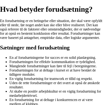
Hvad betyder forudsætning?
En forudsætning er en betingelse eller situation, der skal være opfyldt
eller til stede, før noget andet kan ske eller blive realiseret. Det kan
også referere til de faktorer eller omstændigheder, der er nødvendige
for at opnå en bestemt konklusion eller resultat. Forudsætninger kan
være baseret på antagelser, empiriske data, eller logiske argumenter.
Sætninger med forudsætning
En af forudsætningerne for succes er en solid planlægning.
Forudsætningen for effektiv kommunikation er tydelighed.
Manglende forudsætninger kan føre til fejl i beregningerne.
Forudsætningen for at deltage i kurset er at have bestået de
tidligere moduler.
En vigtig forudsætning for teamwork er tillid og respekt.
Uden de rette forudsætninger er det svært at opnå de ønskede
resultater.
At skabe en positiv arbejdskultur er en vigtig forudsætning for
medarbejdertrivsel.
En forudsætning for at deltage i konkurrencen er at være
medlem af klubben.