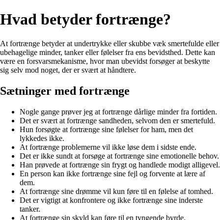
Hvad betyder fortrænge?
At fortrænge betyder at undertrykke eller skubbe væk smertefulde eller
ubehagelige minder, tanker eller følelser fra ens bevidsthed. Dette kan
være en forsvarsmekanisme, hvor man ubevidst forsøger at beskytte
sig selv mod noget, der er svært at håndtere.
Sætninger med fortrænge
Nogle gange prøver jeg at fortrænge dårlige minder fra fortiden.
Det er svært at fortrænge sandheden, selvom den er smertefuld.
Hun forsøgte at fortrænge sine følelser for ham, men det
lykkedes ikke.
At fortrænge problemerne vil ikke løse dem i sidste ende.
Det er ikke sundt at forsøge at fortrænge sine emotionelle behov.
Han prøvede at fortrænge sin frygt og handlede modigt alligevel.
En person kan ikke fortrænge sine fejl og forvente at lære af
dem.
At fortrænge sine drømme vil kun føre til en følelse af tomhed.
Det er vigtigt at konfrontere og ikke fortrænge sine inderste
tanker.
At fortrænge sin skyld kan føre til en tyngende byrde.