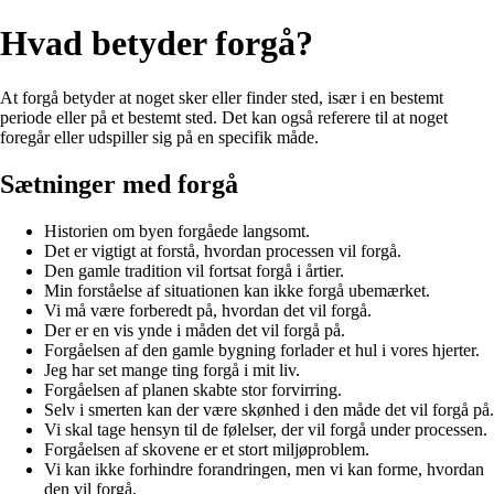
Hvad betyder forgå?
At forgå betyder at noget sker eller finder sted, især i en bestemt
periode eller på et bestemt sted. Det kan også referere til at noget
foregår eller udspiller sig på en specifik måde.
Sætninger med forgå
Historien om byen forgåede langsomt.
Det er vigtigt at forstå, hvordan processen vil forgå.
Den gamle tradition vil fortsat forgå i årtier.
Min forståelse af situationen kan ikke forgå ubemærket.
Vi må være forberedt på, hvordan det vil forgå.
Der er en vis ynde i måden det vil forgå på.
Forgåelsen af ​​den gamle bygning forlader et hul i vores hjerter.
Jeg har set mange ting forgå i mit liv.
Forgåelsen af planen skabte stor forvirring.
Selv i smerten kan der være skønhed i den måde det vil forgå på.
Vi skal tage hensyn til de følelser, der vil forgå under processen.
Forgåelsen af skovene er et stort miljøproblem.
Vi kan ikke forhindre forandringen, men vi kan forme, hvordan
den vil forgå.