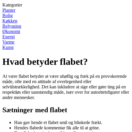
Kategorier
Planter
Bolig
Køkken
Belysning
Økonomi
Energi
Varme
Kunst
Hvad betyder flabet?
At være flabet betyder at være uhøflig og fræk på en provokerende
måde, ofte med en attitude af overlegenhed eller
selvtilstrækkelighed. Det kan inkludere at sige eller gøre ting på en
respektløs eller uanstændig måde, især over for autoritetsfigurer eller
andre mennesker.
Sætninger med flabet
Han gav hende et flabet smil og blinkede frækt.
Hendes flabede kommentar fik alle til at grine.