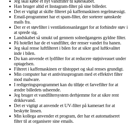
Jeg skal købe et nyt vandfilter til køleskabet.
Han bruger altid et Instagram-filter på sine billeder.
Det er vigtigt at skifte filteret på kaffemaskinen regelmæssigt.
Email-programmet har et spam-filter, der sorterer uønskede
mails fra.
Der er et støvfilter i ventilationsanlægget for at forhindre støv i
at sprede sig.
Landskabet så smukt ud gennem solnedgangens gyldne filter.
På hotellet har de et vandfilter, der renser vandet fra hanen.
Jeg skal rense luftfilteret i bilen for at sikre god luftkvalitet
inde i bilen.
Du kan anvende et lydfilter for at reducere støjniveauet under
optagelsen.
Filteret i kaffemaskinen er tilstoppet og skal renses grundigt.
Min computer har et antivirusprogram med et effektivt filter
mod malware.
I redigeringsprogrammet kan du tilføje et farvefilter for at
ændre billedets udseende.
Jeg bruger et vandfiltersystem derhjemme for at sikre rent
drikkevand.
Det er vigtigt at anvende et UV-filter på kameraet for at
beskytte linsen.
Min kollega anvender et program, der har et automatiseret
filter til at organisere sine emails.