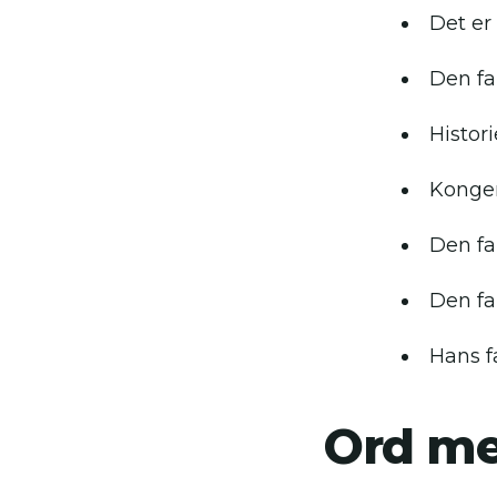
Det er 
Den fa
Histor
Kongen 
Den fa
Den fa
Hans f
Ord m