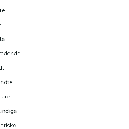
te
e
te
rædende
dt
endte
are
undige
ariske