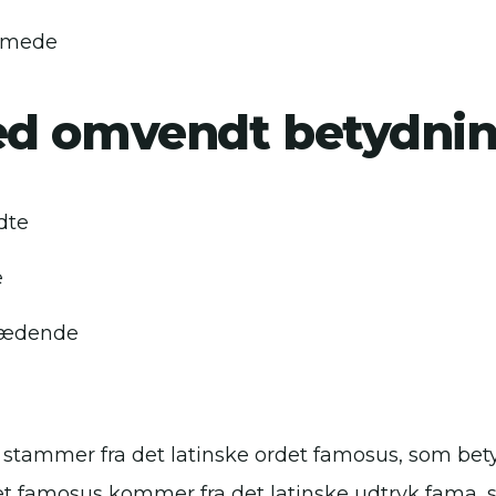
mmede
d omvendt betydni
dte
e
rædende
stammer fra det latinske ordet famosus, som bety
et famosus kommer fra det latinske udtryk fama,