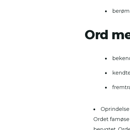
berø
Ord me
beken
kendt
fremt
Oprindelse
Ordet famøse 
berygtet. Ord