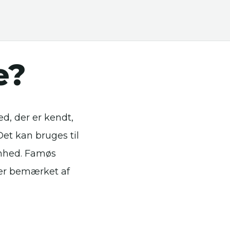
e?
ed, der er kendt,
Det kan bruges til
enhed. Famøs
ller bemærket af