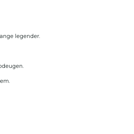
ange legender.
modeugen.
rem.