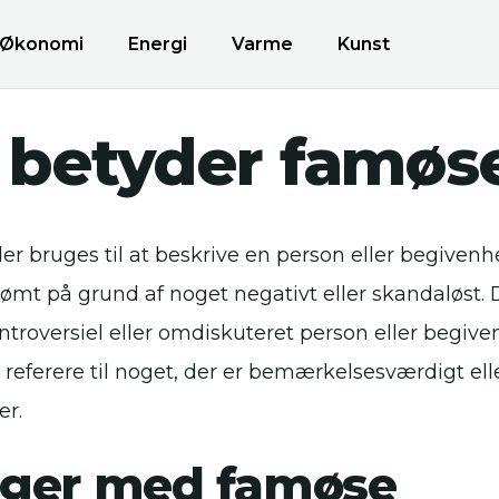
Økonomi
Energi
Varme
Kunst
 betyder famøs
er bruges til at beskrive en person eller begivenh
rømt på grund af noget negativt eller skandaløst. 
ntroversiel eller omdiskuteret person eller begiv
t referere til noget, der er bemærkelsesværdigt e
r.
ger med famøse