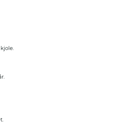
kjole.
r.
t.