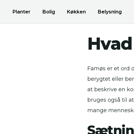
Planter
Bolig
Køkken
Belysning
Hvad
Famøs er et ord d
berygtet eller be
at beskrive en ko
bruges også til a
mange menneske
Sætnin