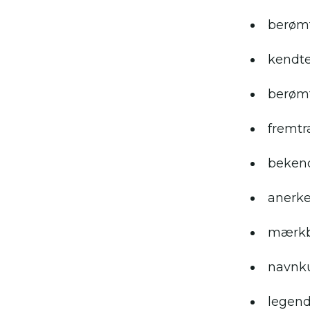
berøm
kendt
berøm
fremt
beken
anerk
mærkb
navnk
legend