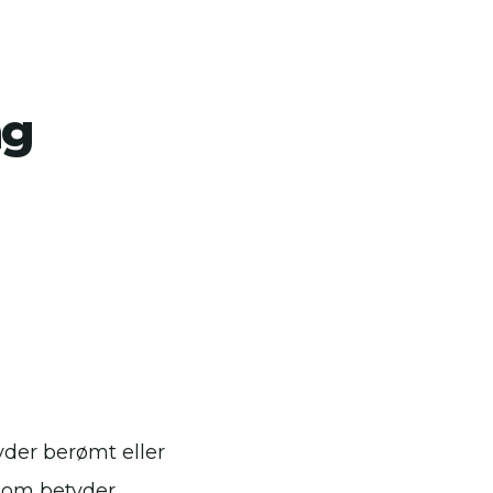
ng
der berømt eller
 som betyder