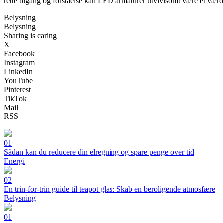
rette tilgang og forståelse kan LED armaturer utvivlsomt være et værd
Belysning
Belysning
Sharing is caring
X
Facebook
Instagram
LinkedIn
YouTube
Pinterest
TikTok
Mail
RSS
01
Sådan kan du reducere din elregning og spare penge over tid
Energi
02
En trin-for-trin guide til teapot glas: Skab en beroligende atmosfære
Belysning
01