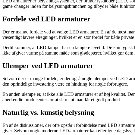
LED armaturer er belysningssystemer, der bruger lysdioder (LED) som ly
game-changer inden for belysningsbranchen og tilbyder både funktione
Fordele ved LED armaturer
Der er mange fordele ved at vælge LED armaturer. En af de mest marka
væsentligt lavere elregninger, hvilket er en stor fordel for både priv
Dertil kommer, at LED-lamper har en længere levetid. De kan typisk h
ikke afgiver varme på samme måde som glødepærer, hvilket gør dem me
Ulemper ved LED armaturer
Selvom der er mange fordele, er der også nogle ulemper ved LED armat
den oprindelige investering være en hindring for nogle forbrugere.
En anden ulempe er, at ikke alle LED armaturer er af høj kvalitet. Der
anerkendte producenter for at sikre, at man får et godt produkt.
Naturlig vs. kunstig belysning
En af de diskussioner, der ofte opstår i forbindelse med LED armature
giver. Selvom nogle moderne LED-armaturer kan efterligne dagslys, fo