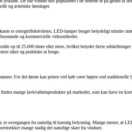
skilde. De har vundet stor popularitet i de seneste år på grund af dere
lle og æstetiske løsninger.
nte er energieffektiviteten. LED-lamper bruger betydeligt mindre strø
ate husstande og kommercielle virksomheder.
olde op til 25.000 timer eller mere, hvilket betyder færre udskiftning
re sikre og praktiske at bruge.
urer. For det første kan prisen ved køb være højere end traditionelle l
 findes mange lavkvalitetsprodukter på markedet, som kan have en kortere
r, er overgangen fra naturlig til kunstig belysning. Mange mener, at LE
retrækker mange stadig det naturlige skær fra vinduer.