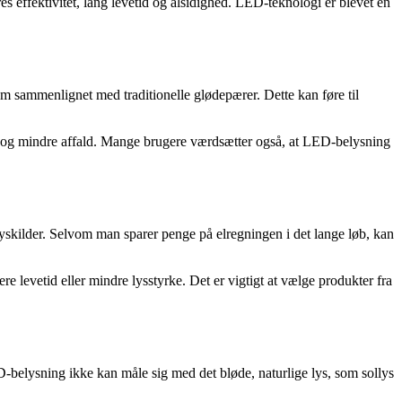
s effektivitet, lang levetid og alsidighed. LED-teknologi er blevet en
m sammenlignet med traditionelle glødepærer. Dette kan føre til
er og mindre affald. Mange brugere værdsætter også, at LED-belysning
yskilder. Selvom man sparer penge på elregningen i det lange løb, kan
 levetid eller mindre lysstyrke. Det er vigtigt at vælge produkter fra
D-belysning ikke kan måle sig med det bløde, naturlige lys, som sollys