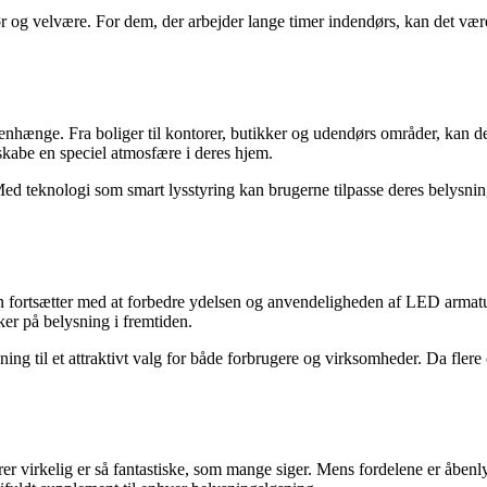
 og velvære. For dem, der arbejder lange timer indendørs, kan det være 
enhænge. Fra boliger til kontorer, butikker og udendørs områder, kan 
t skabe en speciel atmosfære i deres hjem.
d teknologi som smart lysstyring kan brugerne tilpasse deres belysning
n fortsætter med at forbedre ydelsen og anvendeligheden af LED arma
er på belysning i fremtiden.
ng til et attraktivt valg for både forbrugere og virksomheder. Da flere
 virkelig er så fantastiske, som mange siger. Mens fordelene er åbenly