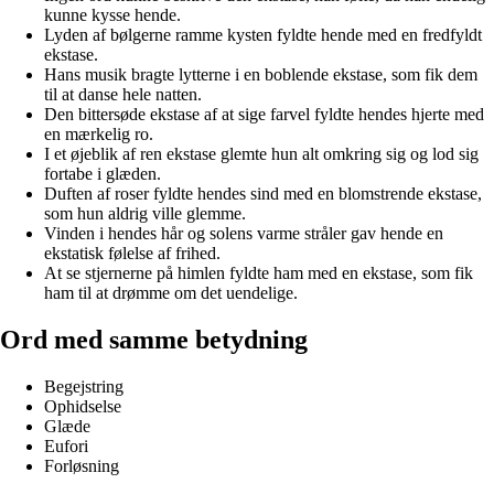
kunne kysse hende.
Lyden af bølgerne ramme kysten fyldte hende med en fredfyldt
ekstase.
Hans musik bragte lytterne i en boblende ekstase, som fik dem
til at danse hele natten.
Den bittersøde ekstase af at sige farvel fyldte hendes hjerte med
en mærkelig ro.
I et øjeblik af ren ekstase glemte hun alt omkring sig og lod sig
fortabe i glæden.
Duften af roser fyldte hendes sind med en blomstrende ekstase,
som hun aldrig ville glemme.
Vinden i hendes hår og solens varme stråler gav hende en
ekstatisk følelse af frihed.
At se stjernerne på himlen fyldte ham med en ekstase, som fik
ham til at drømme om det uendelige.
Ord med samme betydning
Begejstring
Ophidselse
Glæde
Eufori
Forløsning