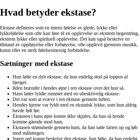
Hvad betyder ekstase?
Ekstase defineres som en intens følelse av glede, lykke eller
lykkefølelse som ofte kan føre til en opplevelse av ekstrem begeistring,
ekstrem lykke eller spirituell opplevelse. Det kan også beskrive en
tilstand av opphøyelse eller forhøyelse, ofte opplevd gjennom musikk,
kunst eller en sterk følelsesmessig forbindelse.
Sætninger med ekstase
Hun følte en dyb ekstase, da hun endelig stod på toppen af
bjerget.
Ilden brændte i hendes øjne i ren ekstase over det hun så.
Hans latter fyldte rummet med en ubeskrivelig ekstase.
Det var som at svæve i ren ekstase gennem luften.
Hendes hjerne var fyldt med en ekstatisk lykke, som hun aldrig
havde følt før.
Ekstasen i hans øjne kunne ikke skjules, da han så hende
komme gående mod ham.
Ekstasen strømmede gennem ham, da han satte farten op og løb
mod målstregen.
Ingen ord kunne beskrive den ekstase, han følte, da han endelig