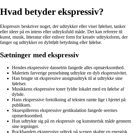
Hvad betyder ekspressiv?
Ekspressiv beskriver noget, der udtrykker eller viser følelser, tanker
eller ideer på en intens eller udtryksfuld måde. Det kan referere til
kunst, musik, litteratur eller enhver form for kreativ udtryksform, der
fanger og udtrykker en dybtfølt betydning eller følelse.
Sætninger med ekspressiv
Hendes ekspressive dansetrin fangede alles opmærksomhed.
Maleriets farverige penselstrøg udtrykte en dyb ekspressivitet.
Han brugte sit ekspressive ansigtsudtryk til at udtrykke sine
følelser.
Musikkens ekspressive toner fyldte lokalet med en følelse af
dybde.
Hans ekspressive fortolkning af teksten ramte lige i hjertet på
publikum.
Skuespillerens ekspressive gestikulation fangede seernes
opmærksomhed.
Hun udtrykte sig på en ekspressiv og kunstnerisk måde gennem
sine tegninger.
Rockbandets ekspressive udtryk på scenen skabte en energisk