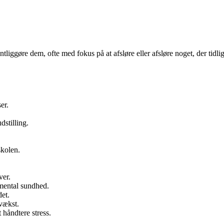
tliggøre dem, ofte med fokus på at afsløre eller afsløre noget, der tidlig
er.
dstilling.
skolen.
ver.
ental sundhed.
et.
 vækst.
 håndtere stress.