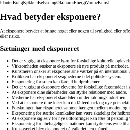
Planter
Bolig
Køkken
Belysning
Økonomi
Energi
Varme
Kunst
Hvad betyder eksponere?
At eksponere betyder at bringe noget eller nogen til synlighed eller offen
eller risiko.
Sætninger med eksponeret
Det er vigtigt at eksponere børn for forskellige kulturelle oplevels
Virksomheden ønsker at eksponere sit nye produkt på markedet.
Kunstneren ønsker at eksponere sine værker på en international u
Kritikken har eksponeret svaghederne i det politiske system.
Eksponering for solen kan føre til hudproblemer.
Det er vigtigt at eksponere eleverne for forskellige fagområder i 
At eksponere dine sårbarheder kan styrke relationer med andre.
Medierne har eksponeret skandaler i underholdningsindustrien.
Ved at eksponere dine ideer kan du få feedback og nye perspekti
Forskningen har eksponeret sammenhængen mellem motion og m
Eksponering for stærke kemikalier kan være skadeligt for helbred
At eksponere sig selv for nye udfordringer kan føre til personlig
Eksponering for ubehagelige situationer kan styrke ens evne til at
Kunstværket blev eksponeret på galleriet i en måned.