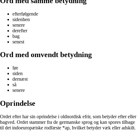
Ord med samme betydning
efterfølgende
sidenhen
senere
derefter
bag
senest
Ord med omvendt betydning
før
siden
dernæst
så
senere
Oprindelse
Ordet efter har sin oprindelse i oldnordisk efrir, som betyder efter eller
bagved. Ordet stammer fra de germanske sprog og kan spores tilbage
til det indoeuropæiske rodfæste *ap, hvilket betyder væk eller adskilt.