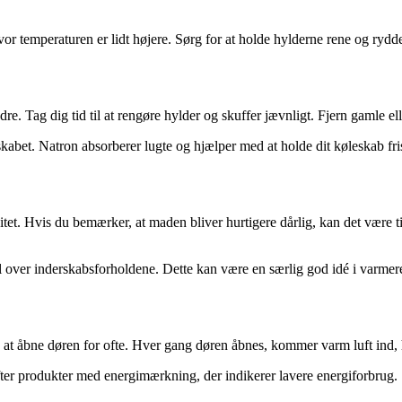
 temperaturen er lidt højere. Sørg for at holde hylderne rene og ryddelig
e. Tag dig tid til at rengøre hylder og skuffer jævnligt. Fjern gamle ell
kabet. Natron absorberer lugte og hjælper med at holde dit køleskab fri
et. Hvis du bemærker, at maden bliver hurtigere dårlig, kan det være tid 
ol over inderskabsforholdene. Dette kan være en særlig god idé i varmer
gå at åbne døren for ofte. Hver gang døren åbnes, kommer varm luft ind,
fter produkter med energimærkning, der indikerer lavere energiforbrug.