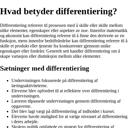
Hvad betyder differentiering?
Differentiering refererer til prosessen med å skille eller skille mellom
ulike elementer, egenskaper eller aspekter av noe. Innenfor matematikk
og økonomi kan differentiering referere til å finne den deriverte av en
funksjon, mens innenfor bedriftsledelse kan differentiering referere til å
skille et produkt eller tjeneste fra konkurrenter gjennom unike
egenskaper eller fordeler. Generelt sett handler differentiering om å
skape variasjon eller distinksjon mellom ulike elementer.
Sætninger med differentiering
Undervisningen fokuserede på differentiering af
læringsaktiviteterne.
Eleverne blev opfordret til at reflektere over differentiering i
undervisningen.
Læreren tilpassede undervisningen gennem differentiering af
opgaverne.
Der blev lagt vægt på differentiering af indholdet i kurset.
Eleverne havde mulighed for at vælge niveauet af differentiering
i deres arbejde.
Skolens politik omfattede en strategi for differentiering af