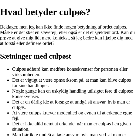
Hvad betyder culpøs?
Beklager, men jeg kan ikke finde nogen betydning af ordet culpøs.
Måske er der sket en stavefejl, eller også er det et sjældent ord. Kan du
prøve at give mig lidt mere kontekst, så jeg bedre kan hjælpe dig med
at forstå eller definere ordet?
Sætninger med culpøst
Culpøs adfærd kan medføre konsekvenser for personen eller
virksomheden.
Det er vigtigt at være opmærksom på, at man kan blive culpøs
for sine handlinger.
Nogle gange kan en uskyldig handling utilsigtet føre til culpøse
konsekvenser.
Det er en dårlig idé at forsøge at undgå sit ansvar, hvis man er
culpøs.
At være culpøs kræver modenhed og evnen til at erkende egne
fejl.
Det er ikke altid nemt at erkende, når man er culpøs i en given
situation.
Man bør ikke undgå at tage ansvar, hvis man ved, at man er