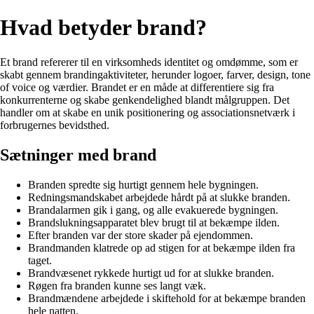
Hvad betyder brand?
Et brand refererer til en virksomheds identitet og omdømme, som er
skabt gennem brandingaktiviteter, herunder logoer, farver, design, tone
of voice og værdier. Brandet er en måde at differentiere sig fra
konkurrenterne og skabe genkendelighed blandt målgruppen. Det
handler om at skabe en unik positionering og associationsnetværk i
forbrugernes bevidsthed.
Sætninger med brand
Branden spredte sig hurtigt gennem hele bygningen.
Redningsmandskabet arbejdede hårdt på at slukke branden.
Brandalarmen gik i gang, og alle evakuerede bygningen.
Brandslukningsapparatet blev brugt til at bekæmpe ilden.
Efter branden var der store skader på ejendommen.
Brandmanden klatrede op ad stigen for at bekæmpe ilden fra
taget.
Brandvæsenet rykkede hurtigt ud for at slukke branden.
Røgen fra branden kunne ses langt væk.
Brandmændene arbejdede i skiftehold for at bekæmpe branden
hele natten.