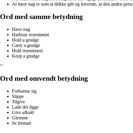
At bære nag er som at drikke gift og forvente, at den anden perso
Ord med samme betydning
Have nag
Harbour resentment
Hold a grudge
Carry a grudge
Hold resentment
Keep a grudge
“`
Ord med omvendt betydning
Forbarme sig
Slippe
Tilgive
Lade det ligge
Give afkald
Glemme
Se fremad