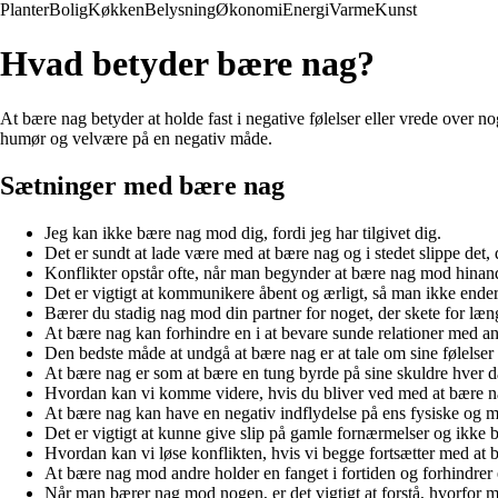
Planter
Bolig
Køkken
Belysning
Økonomi
Energi
Varme
Kunst
Hvad betyder bære nag?
At bære nag betyder at holde fast i negative følelser eller vrede over n
humør og velvære på en negativ måde.
Sætninger med bære nag
Jeg kan ikke bære nag mod dig, fordi jeg har tilgivet dig.
Det er sundt at lade være med at bære nag og i stedet slippe det, 
Konflikter opstår ofte, når man begynder at bære nag mod hinan
Det er vigtigt at kommunikere åbent og ærligt, så man ikke ende
Bærer du stadig nag mod din partner for noget, der skete for læn
At bære nag kan forhindre en i at bevare sunde relationer med a
Den bedste måde at undgå at bære nag er at tale om sine følelse
At bære nag er som at bære en tung byrde på sine skuldre hver d
Hvordan kan vi komme videre, hvis du bliver ved med at bære 
At bære nag kan have en negativ indflydelse på ens fysiske og m
Det er vigtigt at kunne give slip på gamle fornærmelser og ikke bæ
Hvordan kan vi løse konflikten, hvis vi begge fortsætter med a
At bære nag mod andre holder en fanget i fortiden og forhindrer 
Når man bærer nag mod nogen, er det vigtigt at forstå, hvorfor man