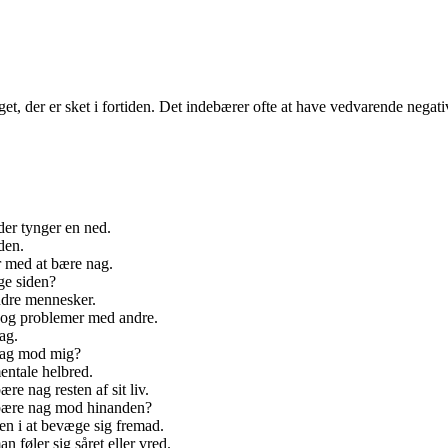
oget, der er sket i fortiden. Det indebærer ofte at have vedvarende nega
der tynger en ned.
den.
r med at bære nag.
ge siden?
ndre mennesker.
r og problemer med andre.
ag.
nag mod mig?
entale helbred.
re nag resten af sit liv.
t bære nag mod hinanden?
en i at bevæge sig fremad.
 føler sig såret eller vred.