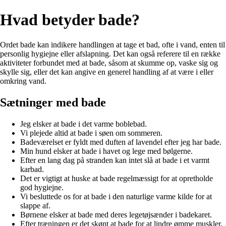
Hvad betyder bade?
Ordet bade kan indikere handlingen at tage et bad, ofte i vand, enten til
personlig hygiejne eller afslapning. Det kan også referere til en række
aktiviteter forbundet med at bade, såsom at skumme op, vaske sig og
skylle sig, eller det kan angive en generel handling af at være i eller
omkring vand.
Sætninger med bade
Jeg elsker at bade i det varme boblebad.
Vi plejede altid at bade i søen om sommeren.
Badeværelset er fyldt med duften af lavendel efter jeg har bade.
Min hund elsker at bade i havet og lege med bølgerne.
Efter en lang dag på stranden kan intet slå at bade i et varmt
karbad.
Det er vigtigt at huske at bade regelmæssigt for at opretholde
god hygiejne.
Vi besluttede os for at bade i den naturlige varme kilde for at
slappe af.
Børnene elsker at bade med deres legetøjsænder i badekaret.
Efter træningen er det skønt at bade for at lindre ømme muskler.