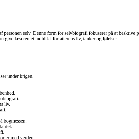
t af personen selv. Denne form for selvbiografi fokuserer på at beskrive pe
give læseren et indblik i forfatterens liv, tanker og følelser.
lser under krigen.
åbenhed.
tobiografi.
s liv.
afi.
 på bogmessen.
aritet.
fi.
torier med verden.