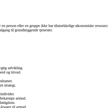
en person eller en gruppe ikke har tilstrækkelige økonomiske ressource
 adgang til grundlæggende tjenester.
ygtig udvikling.
ed og trivsel.
ndsatser.
t strategi.
individer.
 at bekæmpe armod.
fattigdom.
 årsager til armod.