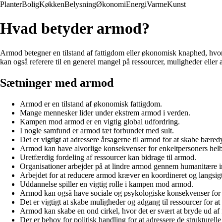
Planter
Bolig
Køkken
Belysning
Økonomi
Energi
Varme
Kunst
Hvad betyder armod?
Armod betegner en tilstand af fattigdom eller økonomisk knaphed, hvor 
kan også referere til en generel mangel på ressourcer, muligheder eller
Sætninger med armod
Armod er en tilstand af økonomisk fattigdom.
Mange mennesker lider under ekstrem armod i verden.
Kampen mod armod er en vigtig global udfordring.
I nogle samfund er armod tæt forbundet med sult.
Det er vigtigt at adressere årsagerne til armod for at skabe bæred
Armod kan have alvorlige konsekvenser for enkeltpersoners helbr
Uretfærdig fordeling af ressourcer kan bidrage til armod.
Organisationer arbejder på at lindre armod gennem humanitære i
Arbejdet for at reducere armod kræver en koordineret og langsigte
Uddannelse spiller en vigtig rolle i kampen mod armod.
Armod kan også have sociale og psykologiske konsekvenser for 
Det er vigtigt at skabe muligheder og adgang til ressourcer for
Armod kan skabe en ond cirkel, hvor det er svært at bryde ud af 
Der er behov for politisk handling for at adressere de strukturelle