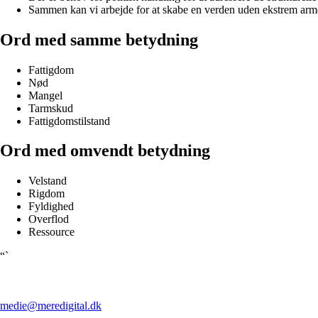
Sammen kan vi arbejde for at skabe en verden uden ekstrem arm
Ord med samme betydning
Fattigdom
Nød
Mangel
Tarmskud
Fattigdomstilstand
Ord med omvendt betydning
Velstand
Rigdom
Fyldighed
Overflod
Ressource
“`
medie@meredigital.dk