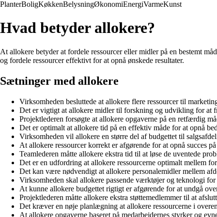
Planter
Bolig
Køkken
Belysning
Økonomi
Energi
Varme
Kunst
Hvad betyder allokere?
At allokere betyder at fordele ressourcer eller midler på en bestemt måde
og fordele ressourcer effektivt for at opnå ønskede resultater.
Sætninger med allokere
Virksomheden besluttede at allokere flere ressourcer til marketin
Det er vigtigt at allokere midler til forskning og udvikling for a
Projektlederen forsøgte at allokere opgaverne på en retfærdig 
Det er optimalt at allokere tid på en effektiv måde for at opnå bed
Virksomheden vil allokere en større del af budgettet til salgsafdel
At allokere ressourcer korrekt er afgørende for at opnå succes på
Teamlederen måtte allokere ekstra tid til at løse de uventede pro
Det er en udfordring at allokere ressourcerne optimalt mellem for
Det kan være nødvendigt at allokere personalemidler mellem af
Virksomheden skal allokere passende værktøjer og teknologi for 
At kunne allokere budgettet rigtigt er afgørende for at undgå ov
Projektlederen måtte allokere ekstra støttemedlemmer til at afslutte
Det kræver en nøje planlægning at allokere ressourcerne i over
At allokere opgaverne baseret på medarbejdernes styrker og evner 