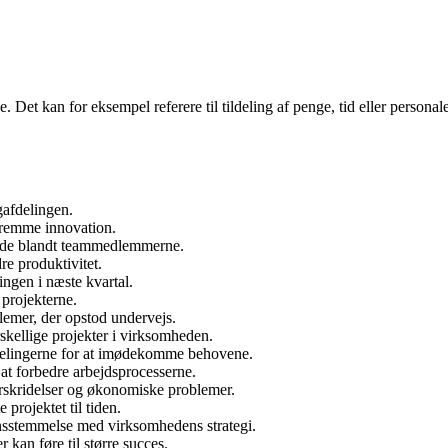
. Det kan for eksempel referere til tildeling af penge, tid eller persona
gafdelingen.
t fremme innovation.
måde blandt teammedlemmerne.
re produktivitet.
ingen i næste kvartal.
 projekterne.
blemer, der opstod undervejs.
skellige projekter i virksomheden.
delingerne for at imødekomme behovene.
at forbedre arbejdsprocesserne.
erskridelser og økonomiske problemer.
 projektet til tiden.
ensstemmelse med virksomhedens strategi.
kan føre til større succes.