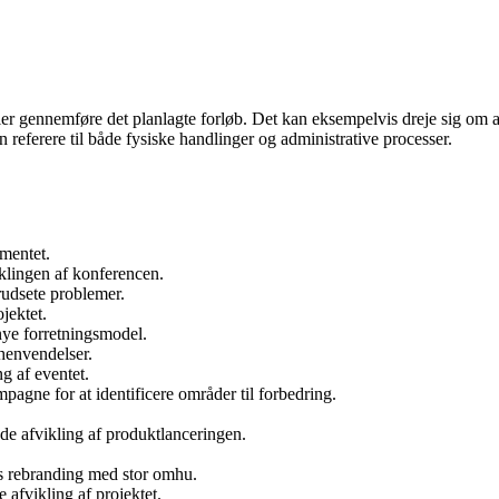
ller gennemføre det planlagte forløb. Det kan eksempelvis dreje sig om at
referere til både fysiske handlinger og administrative processer.
ementet.
iklingen af konferencen.
rudsete problemer.
jektet.
 nye forretningsmodel.
henvendelser.
g af eventet.
pagne for at identificere områder til forbedring.
de afvikling af produktlanceringen.
s rebranding med stor omhu.
 afvikling af projektet.