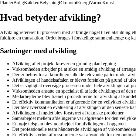
Planter
Bolig
Køkken
Belysning
Økonomi
Energi
Varme
Kunst
Hvad betyder afvikling?
Afvikling refererer til processen med at bringe noget til en afslutning e
fuldføre en transaktion. Ordet bruges i forskellige sammenhænge og kan 
Sætninger med afvikling
Afvikling af et projekt kræver en grundig planlægning.
Virksomheden arbejder på at sikre en smidig afvikling af arrang
Der er behov for at koordinere alle de relevante parter under afv
Afviklingen af handelsaftalen er blevet forsinket på grund af ufo
Det er vigtigt at overvåge processen under hele afviklingen af pro
Virksomheden ansatte en specialist til at lede afviklingen af den
Medarbejderne blev trænet i procedurerne for afvikling af kunde
En effektiv kommunikation er afgørende for en vellykket afviklin
Der blev iværksat en evaluering af afviklingen af den seneste kam
Afviklingen af mødet blev forstyrret af tekniske problemer.
Samarbejdet mellem afdelingerne var afgørende for den vellykke
En nøje tidsplan blev udarbejdet for afviklingen af opgaven.
Det professionelle team håndterede afviklingen af virksomheden
En effektiv styring af ressourcerne var afgørende for den optimale