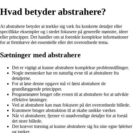
Hvad betyder abstrahere?
At abstrahere betyder at trække sig væk fra konkrete detaljer eller
specifikke eksempler og i stedet fokusere på generelle mønstre, ideer
eller principper. Det handler om at forenkle komplekse informationer
for at fremhæve det essentielle eller det overordnede tema.
Sætninger med abstrahere
Det er vigtigt at kunne abstrahere komplekse problemstillinger.
Nogle mennesker har en naturlig evne til at abstrahere fra
detaljerne.
For at løse denne opgave må vi først abstrahere de
grundlæggende principper.
Programmører bruger ofte evnen til at abstrahere for at udvikle
effektive løsninger.
Ved at abstrahere kan man fokusere på det overordnede billede.
Kunstnere bruger abstraktion til at skabe unikke værker.
Når vi abstraherer, fjerner vi unødvendige detaljer for at forstå
det store billede.
Det kræver træning at kunne abstrahere sig fra sine egne følelser
og tanker.