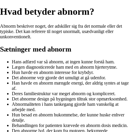
Hvad betyder abnorm?
Abnorm beskriver noget, der adskiller sig fra det normale eller det
typiske. Det kan referere til noget unormalt, usædvanligt eller
unkonventionelt.
Sætninger med abnorm
Hans adfærd var så abnorm, at ingen kunne forstå ham.
Lægen diagnosticerede ham med en abnorm hjerterytme.
Hun havde en abnorm interesse for krybdyr.
Det abnorme vejr gjorde det umuligt at gå udenfor.
Han havde en abnorm mængde energi, der aldrig syntes at tage
af.
Deres familiestruktur var meget abnorm og kompliceret.
Det abnorme design på bygningen tiltrak stor opmærksomhed.
Abnormaliteten i hans tankegang gjorde ham vanskelig at
arbejde med.
Hun besad en abnorm hukommelse, der kunne huske enhver
detalje.
Behandlingen for patienten krævede en abnorm dosis medicin.
Den abnorme lyd, der kom fra motoren, bekymrede