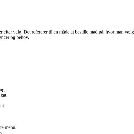
 efter valg. Det refererer til en måde at bestille mad på, hvor man vælge
rencer og behov.
ng.
 eat.
nt.
rte menu.
s.