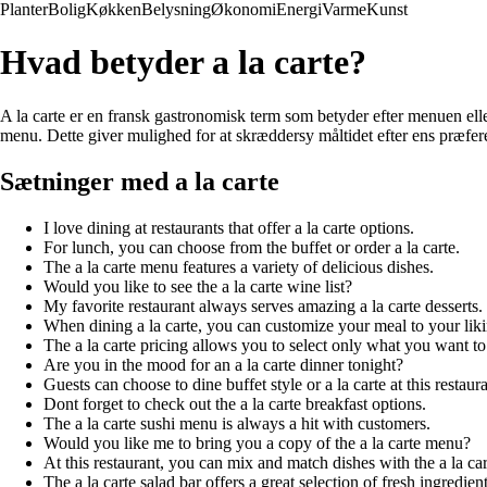
Planter
Bolig
Køkken
Belysning
Økonomi
Energi
Varme
Kunst
Hvad betyder a la carte?
A la carte er en fransk gastronomisk term som betyder efter menuen eller
menu. Dette giver mulighed for at skræddersy måltidet efter ens præfe
Sætninger med a la carte
I love dining at restaurants that offer a la carte options.
For lunch, you can choose from the buffet or order a la carte.
The a la carte menu features a variety of delicious dishes.
Would you like to see the a la carte wine list?
My favorite restaurant always serves amazing a la carte desserts.
When dining a la carte, you can customize your meal to your liki
The a la carte pricing allows you to select only what you want to
Are you in the mood for an a la carte dinner tonight?
Guests can choose to dine buffet style or a la carte at this restaura
Dont forget to check out the a la carte breakfast options.
The a la carte sushi menu is always a hit with customers.
Would you like me to bring you a copy of the a la carte menu?
At this restaurant, you can mix and match dishes with the a la ca
The a la carte salad bar offers a great selection of fresh ingredient